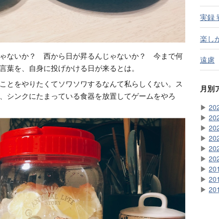
実録
楽し
ゃないか？ 西から日が昇るんじゃないか？ 今まで何
遠慮
言葉を、自身に投げかける日が来るとは。
ことをやりたくてソワソワするなんて私らしくない。ス
月別
、シンクにたまっている食器を放置してゲームをやろ
▶
20
▶
20
▶
20
▶
20
▶
20
▶
20
▶
20
▶
20
▶
20