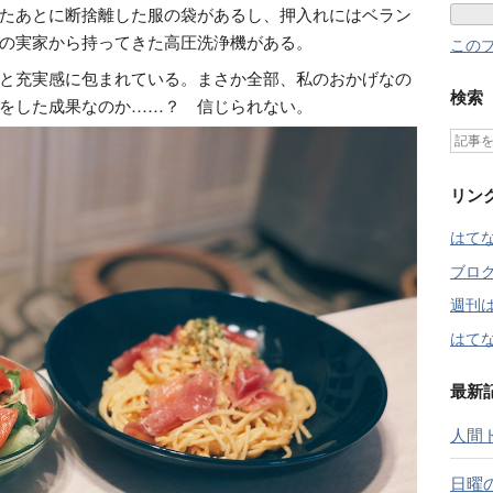
たあとに断捨離した服の袋があるし、押入れにはベラン
の実家から持ってきた高圧洗浄機がある。
この
と充実感に包まれている。まさか全部、私のおかげなの
検索
をした成果なのか……？ 信じられない。
リン
はて
ブロ
週刊
はてな
最新
人間
日曜