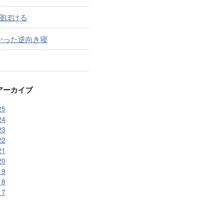
 寝ぼける
かった逆向き寝
アーカイブ
25
24
23
22
21
20
19
18
17