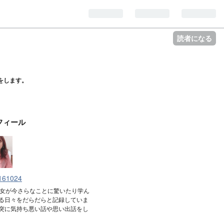
読者になる
をします。
フィール
161024
の女が今さらなことに驚いたり学ん
る日々をだらだらと記録していま
突に気持ち悪い話や思い出話をし